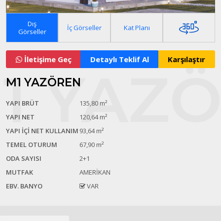
Dış
İç Görseller
Kat Planı
Görseller
İletişime Geç
Detaylı Teklif Al
M1 YAZÖREN
YAPI BRÜT
135,80 m²
YAPI NET
120,64 m²
YAPI İÇİ NET KULLANIM
93,64 m²
TEMEL OTURUM
67,90 m²
ODA SAYISI
2+1
MUTFAK
AMERİKAN
EBV. BANYO
VAR