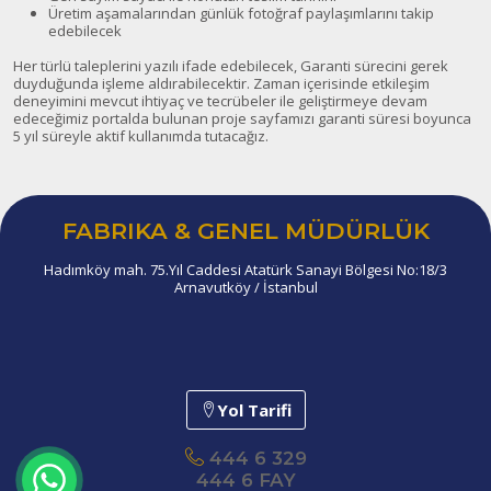
Üretim aşamalarından günlük fotoğraf paylaşımlarını takip
edebilecek
Her türlü taleplerini yazılı ifade edebilecek, Garanti sürecini gerek
duyduğunda işleme aldırabilecektir. Zaman içerisinde etkileşim
deneyimini mevcut ihtiyaç ve tecrübeler ile geliştirmeye devam
edeceğimiz portalda bulunan proje sayfamızı garanti süresi boyunca
5 yıl süreyle aktif kullanımda tutacağız.
FABRIKA & GENEL MÜDÜRLÜK
Hadımköy mah. 75.Yıl Caddesi Atatürk Sanayi Bölgesi No:18/3
Arnavutköy / İstanbul
Yol Tarifi
444 6 329
444 6 FAY