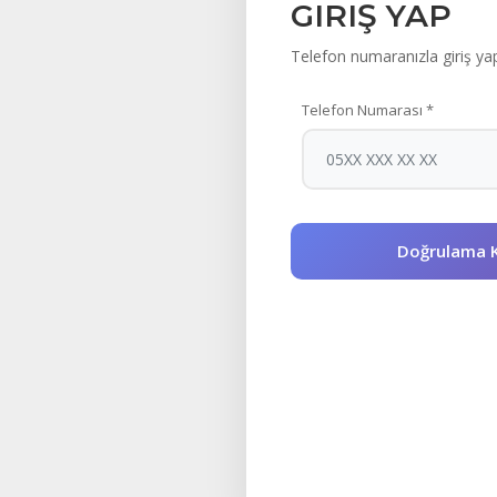
GIRIŞ YAP
Telefon numaranızla giriş ya
TEKRAR
Telefon Numarası *
HOŞGELDINI
Hesabınıza giriş yapmak için telefo
kullanın
D
Giriş Yap