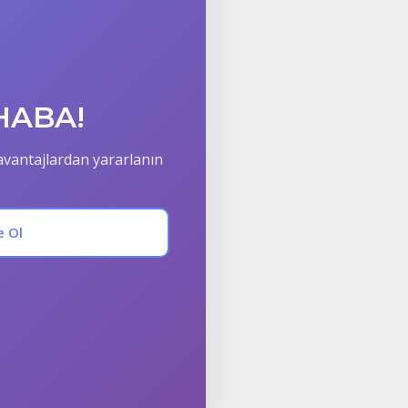
HABA!
 avantajlardan yararlanın
e Ol