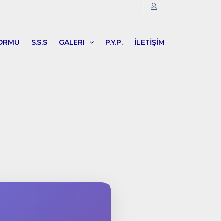
FORMU
S.S.S
GALERI
P.Y.P.
İLETİŞİM